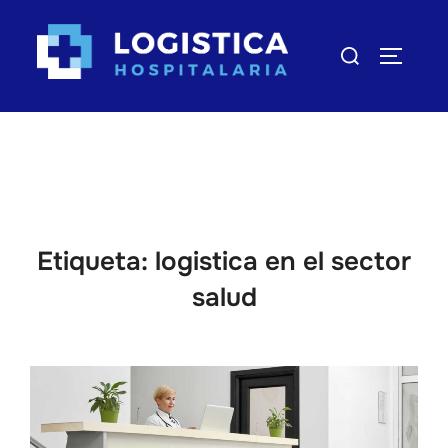
Saltar
al
Buscar:
ALTERN
contenido
Etiqueta:
logistica en el sector
salud