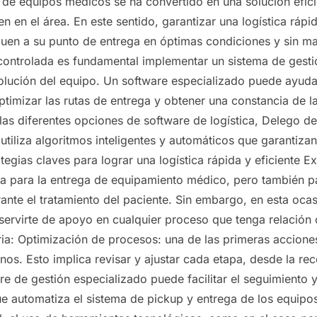
ler de equipos médicos se ha convertido en una solución efi
en en el área. En este sentido, garantizar una logística ráp
eguen a su punto de entrega en óptimas condiciones y sin 
y controlada es fundamental implementar un sistema de gesti
olución del equipo. Un software especializado puede ayudar
ptimizar las rutas de entrega y obtener una constancia de l
 las diferentes opciones de software de logística, Delego d
utiliza algoritmos inteligentes y automáticos que garantizan
egias claves para lograr una logística rápida y eficiente Ex
ida para la entrega de equipamiento médico, pero también p
rante el tratamiento del paciente. Sin embargo, en esta o
ervirte de apoyo en cualquier proceso que tenga relación c
ria: Optimización de procesos: una de las primeras acciones 
nos. Esto implica revisar y ajustar cada etapa, desde la re
e de gestión especializado puede facilitar el seguimiento y
e automatiza el sistema de pickup y entrega de los equipos