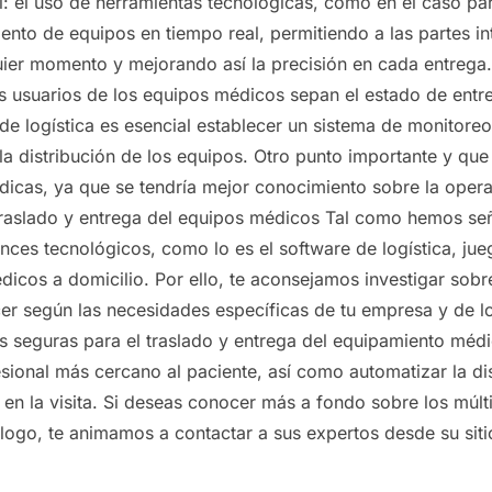
: el uso de herramientas tecnológicas, como en el caso par
imiento de equipos en tiempo real, permitiendo a las partes 
ier momento y mejorando así la precisión en cada entrega. 
os usuarios de los equipos médicos sepan el estado de ent
de logística es esencial establecer un sistema de monitore
a distribución de los equipos. Otro punto importante y que
ódicas, ya que se tendría mejor conocimiento sobre la operat
traslado y entrega del equipos médicos Tal como hemos seña
es tecnológicos, como lo es el software de logística, jueg
icos a domicilio. Por ello, te aconsejamos investigar sobre
r según las necesidades específicas de tu empresa y de los
 seguras para el traslado y entrega del equipamiento médic
sional más cercano al paciente, así como automatizar la dis
en la visita. Si deseas conocer más a fondo sobre los múlti
álogo, te animamos a contactar a sus expertos desde su sit