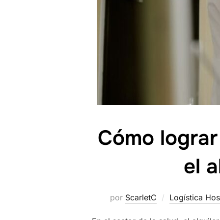
Cómo lograr 
el 
por
ScarletC
Logística Hos