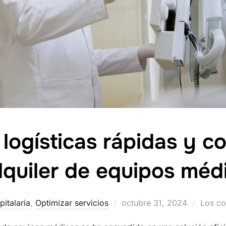
logísticas rápidas y c
alquiler de equipos méd
pitalaria
,
Optimizar servicios
Publicado
octubre 31, 2024
Los co
el