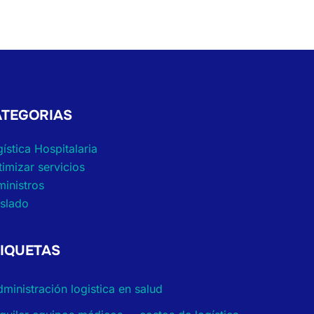
ATEGORIAS
ística Hospitalaria
imizar servicios
inistros
aslado
TIQUETAS
dministración logistica en salud