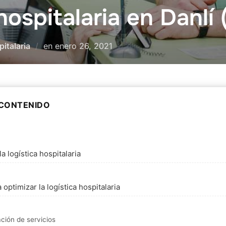
 hospitalaria en Danlí
italaria
en
Publicado
enero 26, 2021
el
 CONTENIDO
a logística hospitalaria
 optimizar la logística hospitalaria
ación de servicios