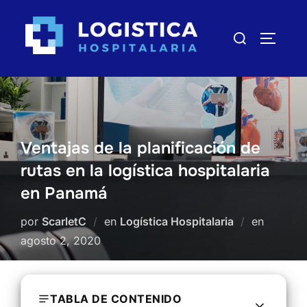
Saltar
al
Buscar:
ALTERN
contenido
Ventajas de la planificación de
rutas en la logística hospitalaria
en Panamá
por
ScarletC
en
Logística Hospitalaria
en
Publica
agosto 2, 2020
el
TABLA DE CONTENIDO