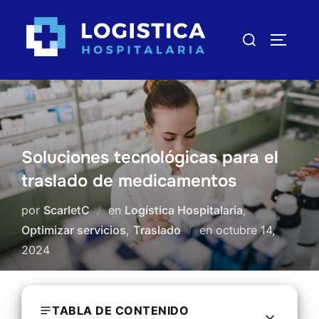
Saltar
al
Buscar:
ALTERN
contenido
Soluciones tecnológicas para el
traslado de medicamentos
por
ScarletC
en
Logística Hospitalaria
,
Optimizar servicios
,
Traslado
en
Publicado
octubre 14,
2024
el
TABLA DE CONTENIDO