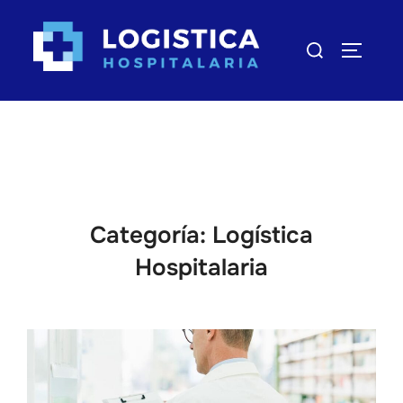
Saltar
al
Buscar:
ALTERN
contenido
Categoría:
Logística
Hospitalaria