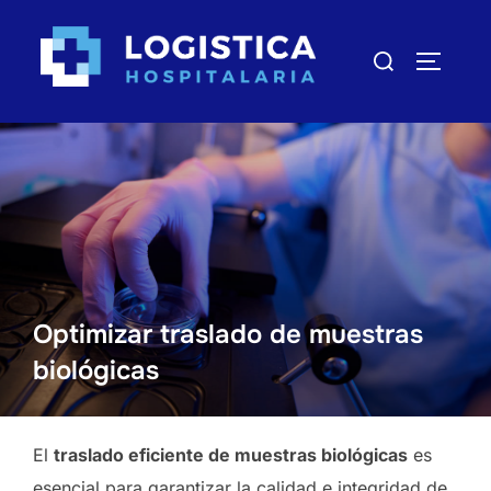
Saltar
al
Buscar:
ALTERN
contenido
Optimizar traslado de muestras
biológicas
El
traslado eficiente de muestras biológicas
es
esencial para garantizar la calidad e integridad de