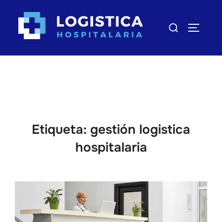
Saltar
al
Buscar:
ALTERN
contenido
Etiqueta:
gestión logistica
hospitalaria