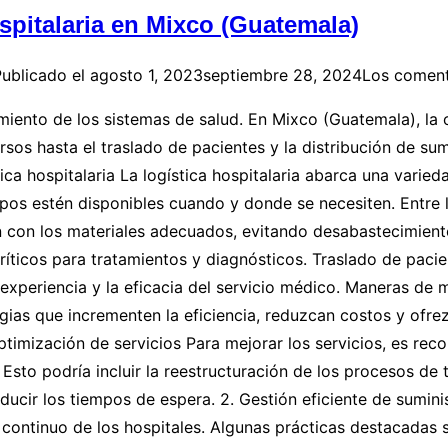
ospitalaria en Mixco (Guatemala)
ublicado el
agosto 1, 2023
septiembre 28, 2024
Los coment
onamiento de los sistemas de salud. En Mixco (Guatemala), l
sos hasta el traslado de pacientes y la distribución de sum
stica hospitalaria La logística hospitalaria abarca una var
ipos estén disponibles cuando y donde se necesiten. Entre
en con los materiales adecuados, evitando desabastecimien
críticos para tratamientos y diagnósticos. Traslado de paci
periencia y la eficacia del servicio médico. Maneras de mej
egias que incrementen la eficiencia, reduzcan costos y ofr
Optimización de servicios Para mejorar los servicios, es r
Esto podría incluir la reestructuración de los procesos de 
educir los tiempos de espera. 2. Gestión eficiente de sum
ontinuo de los hospitales. Algunas prácticas destacadas so