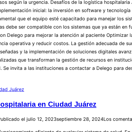
os según la urgencia. Desafíos de la logística hospitalaria A
lementación inicial: la inversión en software y tecnología
amental que el equipo esté capacitado para manejar los si
as debe ser compatible con los sistemas que ya están en fu
con Delego para mejorar la atención al paciente Optimizar l
encia operativa y reducir costos. La gestión adecuada de sum
iseñadas y la implementación de soluciones digitales avan
alizadas que transforman la gestión de recursos en instituc
. Se invita a las instituciones a contactar a Delego para 
hospitalaria en Ciudad Juárez
ublicado el
julio 12, 2023
septiembre 28, 2024
Los comenta
 funcionamiento eficiente de cualquier sistema de salud. En