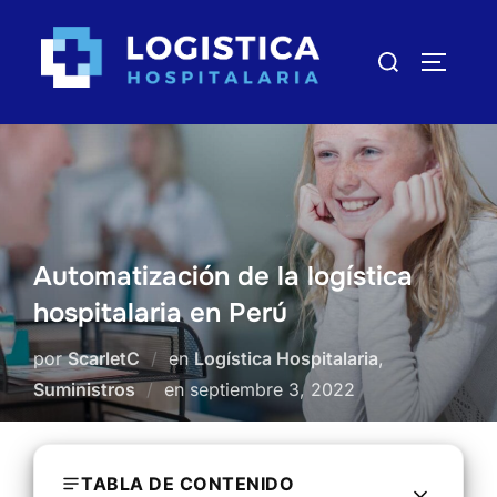
Saltar
al
Buscar:
ALTERN
contenido
Automatización de la logística
hospitalaria en Perú
por
ScarletC
en
Logística Hospitalaria
,
Suministros
en
Publicado
septiembre 3, 2022
el
TABLA DE CONTENIDO