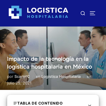
Saltar
al
Buscar:
ALTERN
contenido
Impacto de la tecnología en la
logística hospitalaria en México
por
ScarletC
en
Logística Hospitalaria
en
Publica
julio 25, 2021
el
TABLA DE CONTENIDO