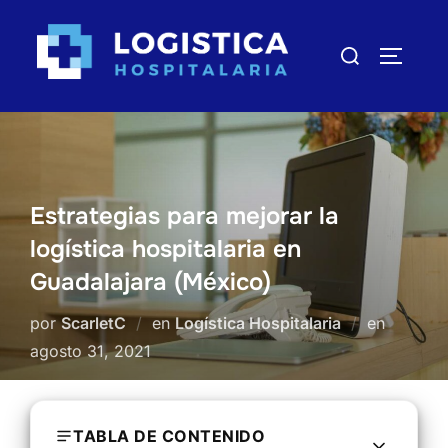
Saltar
al
Buscar:
ALTERN
contenido
Estrategias para mejorar la
logística hospitalaria en
Guadalajara (México)
por
ScarletC
en
Logística Hospitalaria
en
Publica
agosto 31, 2021
el
TABLA DE CONTENIDO