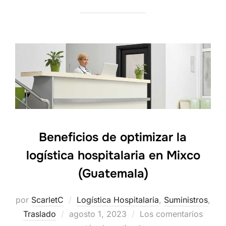
Beneficios de optimizar la
logística hospitalaria en Mixco
(Guatemala)
por
ScarletC
Logística Hospitalaria
,
Suministros
,
Traslado
Publicado
agosto 1, 2023
Los comentarios